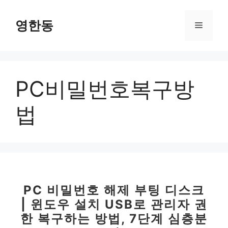
컨
텐
영한동
메
츠
로
뉴
건
너
PC비밀번호복구방
뛰
기
법
PC 비밀번호 해제 부팅 디스크
| 윈도우 설치 USB로 관리자 권
한 복구하는 방법, 7단계 심층분