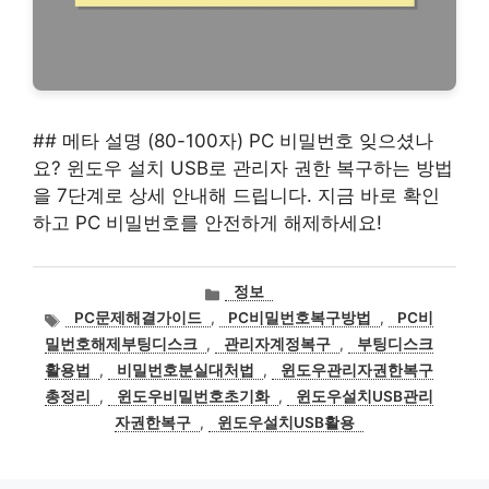
## 메타 설명 (80-100자) PC 비밀번호 잊으셨나
요? 윈도우 설치 USB로 관리자 권한 복구하는 방법
을 7단계로 상세 안내해 드립니다. 지금 바로 확인
하고 PC 비밀번호를 안전하게 해제하세요!
카
정보
테
태
PC문제해결가이드
,
PC비밀번호복구방법
,
PC비
고
그
밀번호해제부팅디스크
,
관리자계정복구
,
부팅디스크
리
활용법
,
비밀번호분실대처법
,
윈도우관리자권한복구
총정리
,
윈도우비밀번호초기화
,
윈도우설치USB관리
자권한복구
,
윈도우설치USB활용