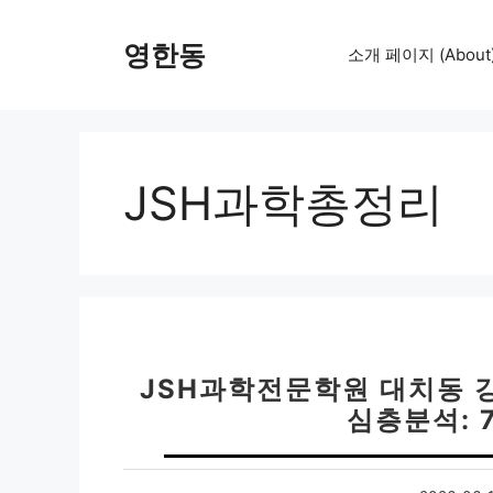
컨
텐
영한동
소개 페이지 (About
츠
로
건
너
뛰
JSH과학총정리
기
JSH과학전문학원 대치동 
심층분석: 