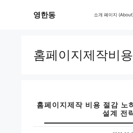
컨
텐
영한동
소개 페이지 (About
츠
로
건
너
뛰
홈페이지제작비용
기
홈페이지제작 비용 절감 노하
설계 전