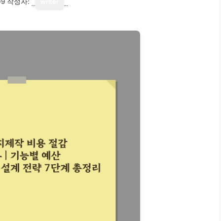
09
작성자:
writer