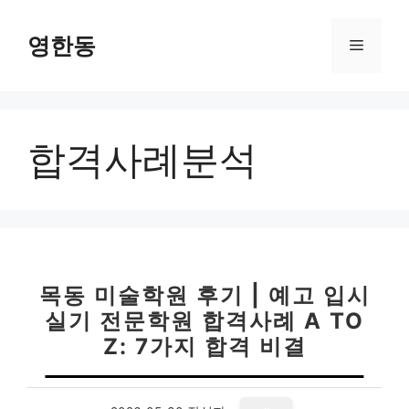
컨
텐
영한동
메
츠
로
뉴
건
너
합격사례분석
뛰
기
목동 미술학원 후기 | 예고 입시
실기 전문학원 합격사례 A TO
Z: 7가지 합격 비결