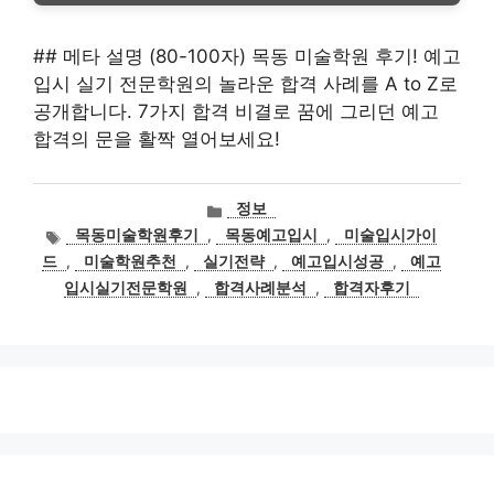
## 메타 설명 (80-100자) 목동 미술학원 후기! 예고
입시 실기 전문학원의 놀라운 합격 사례를 A to Z로
공개합니다. 7가지 합격 비결로 꿈에 그리던 예고
합격의 문을 활짝 열어보세요!
카
정보
테
태
목동미술학원후기
,
목동예고입시
,
미술입시가이
고
그
드
,
미술학원추천
,
실기전략
,
예고입시성공
,
예고
리
입시실기전문학원
,
합격사례분석
,
합격자후기