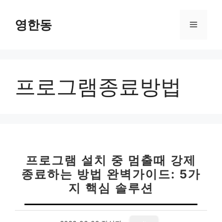
컨
텐
영한동
메
츠
로
뉴
건
너
프로그램종료방법
뛰
기
프로그램 설치 중 멈출때 강제
종료하는 방법 완벽가이드: 5가
지 핵심 솔루션