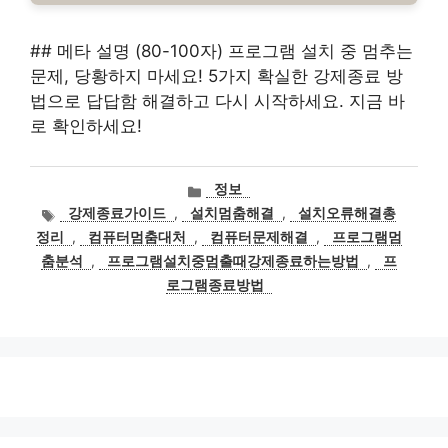
## 메타 설명 (80-100자) 프로그램 설치 중 멈추는
문제, 당황하지 마세요! 5가지 확실한 강제종료 방
법으로 답답함 해결하고 다시 시작하세요. 지금 바
로 확인하세요!
카
정보
테
태
강제종료가이드
,
설치멈춤해결
,
설치오류해결총
고
그
정리
,
컴퓨터멈춤대처
,
컴퓨터문제해결
,
프로그램멈
리
춤분석
,
프로그램설치중멈출때강제종료하는방법
,
프
로그램종료방법