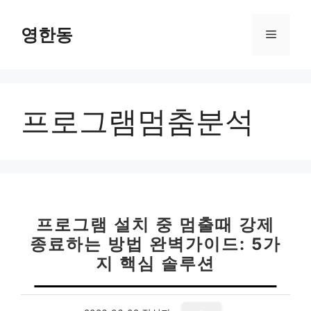
컨
텐
영한동
메
츠
로
뉴
건
너
프로그램멈춤분석
뛰
기
프로그램 설치 중 멈출때 강제
종료하는 방법 완벽가이드: 5가
지 핵심 솔루션