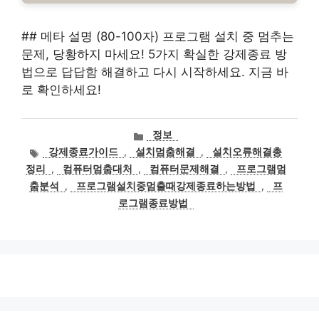
## 메타 설명 (80-100자) 프로그램 설치 중 멈추는
문제, 당황하지 마세요! 5가지 확실한 강제종료 방
법으로 답답함 해결하고 다시 시작하세요. 지금 바
로 확인하세요!
카
정보
테
태
강제종료가이드
,
설치멈춤해결
,
설치오류해결총
고
그
정리
,
컴퓨터멈춤대처
,
컴퓨터문제해결
,
프로그램멈
리
춤분석
,
프로그램설치중멈출때강제종료하는방법
,
프
로그램종료방법