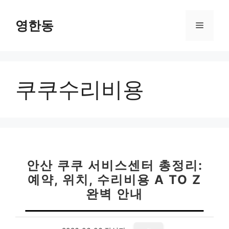
컨
텐
영한동
메
츠
로
뉴
건
너
쿠쿠수리비용
뛰
기
안산 쿠쿠 서비스센터 총정리:
예약, 위치, 수리비용 A TO Z
완벽 안내