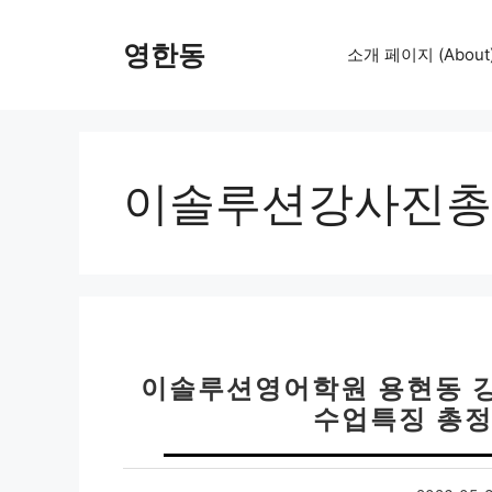
컨
텐
영한동
소개 페이지 (About
츠
로
건
너
뛰
이솔루션강사진총
기
이솔루션영어학원 용현동 강
수업특징 총정