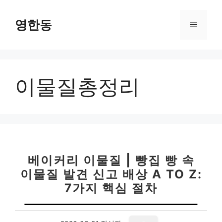
컨
텐
영한동
메
츠
로
뉴
건
너
이물질총정리
뛰
기
베이커리 이물질 | 빵집 빵 속
이물질 발견 신고 배상 A TO Z:
7가지 핵심 절차