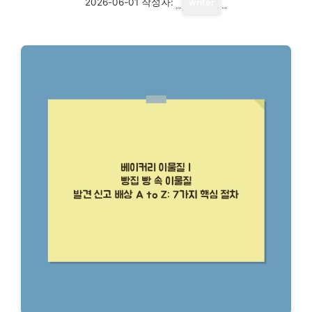
2026-06-01
작성자:
writer