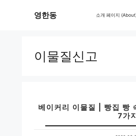
컨
텐
영한동
소개 페이지 (About
츠
로
건
너
뛰
이물질신고
기
베이커리 이물질 | 빵집 빵 속
7가