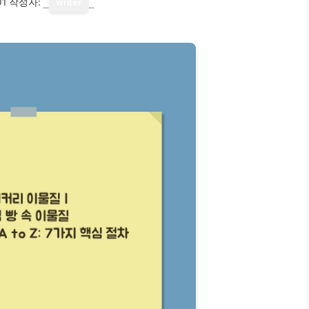
01
작성자:
writer