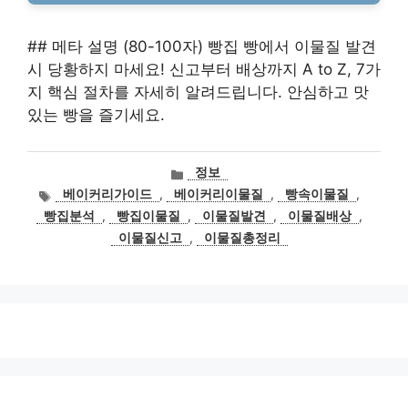
## 메타 설명 (80-100자) 빵집 빵에서 이물질 발견
시 당황하지 마세요! 신고부터 배상까지 A to Z, 7가
지 핵심 절차를 자세히 알려드립니다. 안심하고 맛
있는 빵을 즐기세요.
카
정보
테
태
베이커리가이드
,
베이커리이물질
,
빵속이물질
,
고
그
빵집분석
,
빵집이물질
,
이물질발견
,
이물질배상
,
리
이물질신고
,
이물질총정리