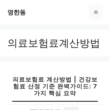
컨
텐
영한동
메
츠
로
뉴
건
너
의료보험료계산방법
뛰
기
의료보험료 계산방법 | 건강보
험료 산정 기준 완벽가이드: 7
가지 핵심 요약