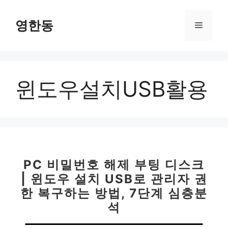
컨
텐
영한동
메
츠
로
뉴
건
너
윈도우설치USB활용
뛰
기
PC 비밀번호 해제 부팅 디스크
| 윈도우 설치 USB로 관리자 권
한 복구하는 방법, 7단계 심층분
석