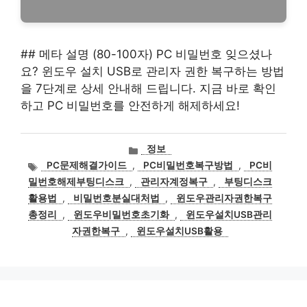
## 메타 설명 (80-100자) PC 비밀번호 잊으셨나
요? 윈도우 설치 USB로 관리자 권한 복구하는 방법
을 7단계로 상세 안내해 드립니다. 지금 바로 확인
하고 PC 비밀번호를 안전하게 해제하세요!
카
정보
테
태
PC문제해결가이드
,
PC비밀번호복구방법
,
PC비
고
그
밀번호해제부팅디스크
,
관리자계정복구
,
부팅디스크
리
활용법
,
비밀번호분실대처법
,
윈도우관리자권한복구
총정리
,
윈도우비밀번호초기화
,
윈도우설치USB관리
자권한복구
,
윈도우설치USB활용