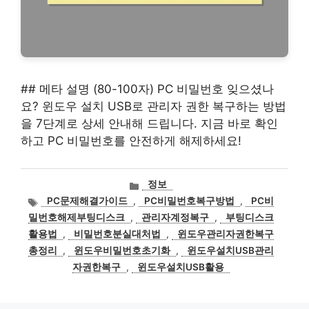
## 메타 설명 (80-100자) PC 비밀번호 잊으셨나
요? 윈도우 설치 USB로 관리자 권한 복구하는 방법
을 7단계로 상세 안내해 드립니다. 지금 바로 확인
하고 PC 비밀번호를 안전하게 해제하세요!
카
정보
테
태
PC문제해결가이드
,
PC비밀번호복구방법
,
PC비
고
그
밀번호해제부팅디스크
,
관리자계정복구
,
부팅디스크
리
활용법
,
비밀번호분실대처법
,
윈도우관리자권한복구
총정리
,
윈도우비밀번호초기화
,
윈도우설치USB관리
자권한복구
,
윈도우설치USB활용