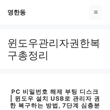
컨
텐
영한동
메
츠
로
뉴
건
너
윈도우관리자권한복
뛰
기
구총정리
PC 비밀번호 해제 부팅 디스크
| 윈도우 설치 USB로 관리자 권
한 복구하는 방법, 7단계 심층분