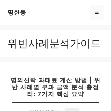
컨
텐
영한동
메
츠
로
뉴
건
너
위반사례분석가이드
뛰
기
명의신탁 과태료 계산 방법 | 위
반 사례별 부과 금액 분석 총정
리: 7가지 핵심 요약