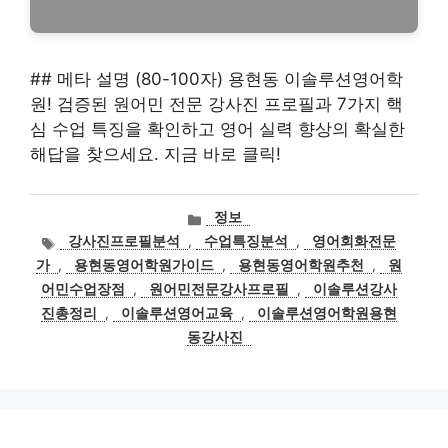
## 메타 설명 (80-100자) 용현동 이솔루션영어학
원! 검증된 원어민 전문 강사진 프로필과 7가지 핵
심 수업 특징을 확인하고 영어 실력 향상의 확실한
해답을 찾으세요. 지금 바로 클릭!
카
정보
테
태
강사진프로필분석
,
수업특징분석
,
영어회화전문
고
그
가
,
용현동영어학원가이드
,
용현동영어학원추천
,
원
리
어민수업장점
,
원어민전문강사프로필
,
이솔루션강사
진총정리
,
이솔루션영어교육
,
이솔루션영어학원용현
동강사진