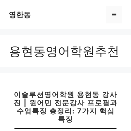
컨
텐
영한동
메
츠
로
뉴
건
너
용현동영어학원추천
뛰
기
이솔루션영어학원 용현동 강사
진 | 원어민 전문강사 프로필과
수업특징 총정리: 7가지 핵심
특징