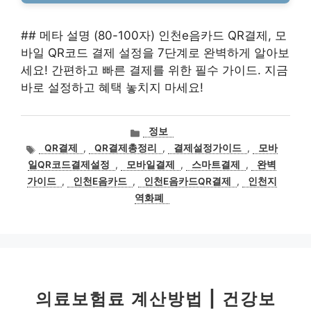
## 메타 설명 (80-100자) 인천e음카드 QR결제, 모
바일 QR코드 결제 설정을 7단계로 완벽하게 알아보
세요! 간편하고 빠른 결제를 위한 필수 가이드. 지금
바로 설정하고 혜택 놓치지 마세요!
카
정보
테
태
QR결제
,
QR결제총정리
,
결제설정가이드
,
모바
고
그
일QR코드결제설정
,
모바일결제
,
스마트결제
,
완벽
리
가이드
,
인천E음카드
,
인천E음카드QR결제
,
인천지
역화폐
의료보험료 계산방법 | 건강보