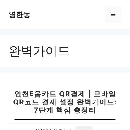
컨
텐
영한동
메
츠
로
뉴
건
너
완벽가이드
뛰
기
인천E음카드 QR결제 | 모바일
QR코드 결제 설정 완벽가이드:
7단계 핵심 총정리