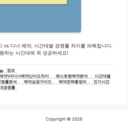
런치 vs 디너 예약, 시간대별 경쟁률 차이를 파헤칩니다.
 원하는 시간대에 꼭 성공하세요!
카
정보
테
예약VS디너예약난이도차이
,
레스토랑예약분석
,
시간대별
고
경쟁률분석
,
예약성공가이드
,
예약전략총정리
,
인기시간
리
대경쟁률
Copyright © 2026