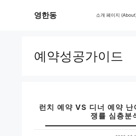
컨
텐
영한동
소개 페이지 (About
츠
로
건
너
뛰
예약성공가이드
기
런치 예약 VS 디너 예약 난
쟁률 심층분석