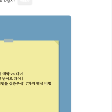
10
작성자:
writer