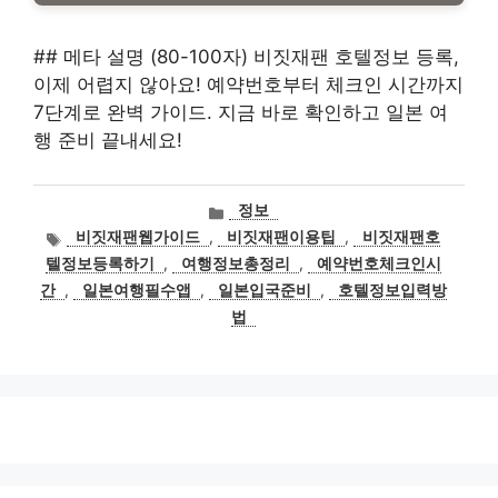
## 메타 설명 (80-100자) 비짓재팬 호텔정보 등록,
이제 어렵지 않아요! 예약번호부터 체크인 시간까지
7단계로 완벽 가이드. 지금 바로 확인하고 일본 여
행 준비 끝내세요!
카
정보
테
태
비짓재팬웹가이드
,
비짓재팬이용팁
,
비짓재팬호
고
그
텔정보등록하기
,
여행정보총정리
,
예약번호체크인시
리
간
,
일본여행필수앱
,
일본입국준비
,
호텔정보입력방
법