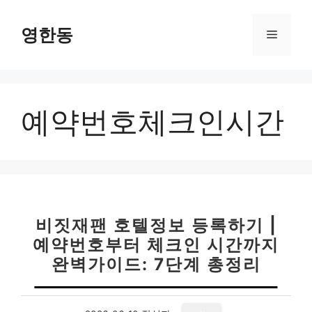
컨
텐
영한동
메
츠
로
뉴
건
너
예약번호체크인시간
뛰
기
비짓재팬 호텔정보 등록하기 |
예약번호부터 체크인 시간까지
완벽가이드: 7단계 총정리