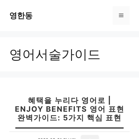
컨
텐
영한동
메
츠
로
뉴
건
너
영어서술가이드
뛰
기
혜택을 누리다 영어로 |
ENJOY BENEFITS 영어 표현
완벽가이드: 5가지 핵심 표현