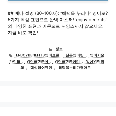
## 메타 설명 (80-100자): “혜택을 누리다” 영어로?
5가지 핵심 표현으로 완벽 마스터! ‘enjoy benefits’
외 다양한 표현과 예문으로 뉘앙스까지 잡으세요.
지금 바로 확인!
카
정보
테
태
ENJOYBENEFITS영어표현
,
실용영어팁
,
영어서술
고
그
가이드
,
영어표현분석
,
영어표현총정리
,
일상영어회
리
화
,
핵심영어표현
,
혜택을누리다영어로