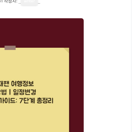
31
작성자:
writer