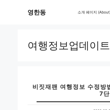
컨
텐
영한동
소개 페이지 (About
츠
로
건
너
뛰
여행정보업데이트
기
비짓재팬 여행정보 수정방법
7