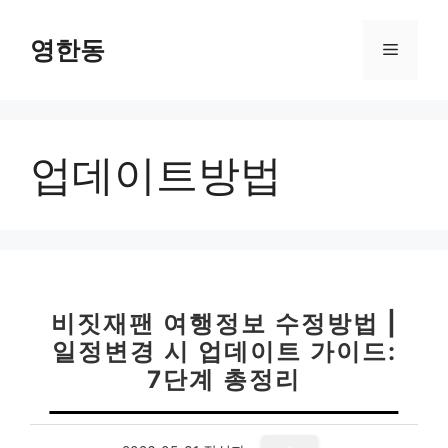
컨
텐
영한동
메
츠
로
뉴
건
너
업데이트방법
뛰
기
비짓재팬 여행정보 수정방법 |
일정변경 시 업데이트 가이드:
7단계 총정리