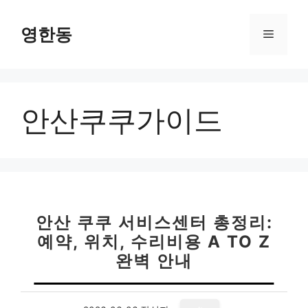
컨
텐
영한동
메
츠
로
뉴
건
너
안산쿠쿠가이드
뛰
기
안산 쿠쿠 서비스센터 총정리:
예약, 위치, 수리비용 A TO Z
완벽 안내