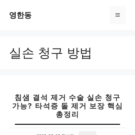
컨
텐
영한동
메
츠
로
뉴
건
너
실손 청구 방법
뛰
기
침샘 결석 제거 수술 실손 청구
가능? 타석증 돌 제거 보장 핵심
총정리