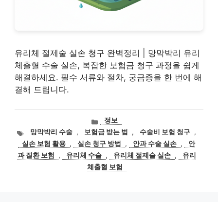
유리체 절제술 실손 청구 완벽정리 | 망막박리 유리
체출혈 수술 실손, 복잡한 보험금 청구 과정을 쉽게
해결하세요. 필수 서류와 절차, 궁금증을 한 번에 해
결해 드립니다.
카
정보
테
태
망막박리 수술
,
보험금 받는 법
,
수술비 보험 청구
,
고
그
실손 보험 활용
,
실손 청구 방법
,
안과 수술 실손
,
안
리
과 질환 보험
,
유리체 수술
,
유리체 절제술 실손
,
유리
체출혈 보험