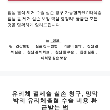
침샘 결석 제거 수술 실손 청구 가능할까요? 타석증
침샘 돌 제거 실손 보장 핵심 총정리! 궁금한 모든
것을 명확하게 알려드립니다.
카
정보
테
태
건강보험
,
실손 청구 방법
,
의료비 절약
,
침샘 결
고
그
석 실손
,
침샘 결석 치료
,
침샘 돌 수술
,
침샘 질환
,
리
타석증 실손 보장
유리체 절제술 실손 청구, 망막
박리 유리체출혈 수술 비용 환
급받는 법