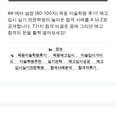
## 메타 설명 (80-100자) 목동 미술학원 후기! 예고
입시 실기 전문학원의 놀라운 합격 사례를 A to Z로
공개합니다. 7가지 합격 비결로 꿈에 그리던 예고
합격의 문을 활짝 열어보세요!
카
정보
테
태
목동미술학원후기
,
목동예고입시
,
미술입시가이
고
그
드
,
미술학원추천
,
실기전략
,
예고입시성공
,
예고
리
입시실기전문학원
,
합격사례분석
,
합격자후기