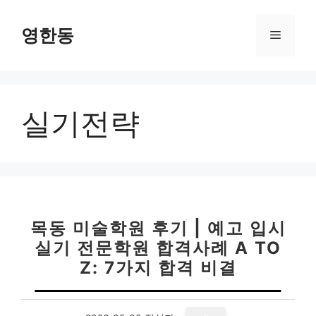
컨
텐
영한동
메
츠
로
뉴
건
너
실기전략
뛰
기
목동 미술학원 후기 | 예고 입시
실기 전문학원 합격사례 A TO
Z: 7가지 합격 비결