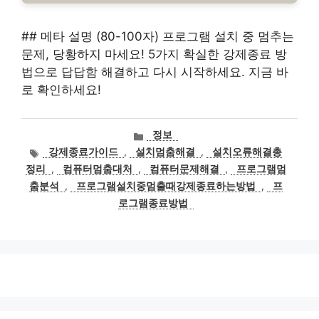
## 메타 설명 (80-100자) 프로그램 설치 중 멈추는
문제, 당황하지 마세요! 5가지 확실한 강제종료 방
법으로 답답함 해결하고 다시 시작하세요. 지금 바
로 확인하세요!
카
정보
테
태
강제종료가이드
,
설치멈춤해결
,
설치오류해결총
고
그
정리
,
컴퓨터멈춤대처
,
컴퓨터문제해결
,
프로그램멈
리
춤분석
,
프로그램설치중멈출때강제종료하는방법
,
프
로그램종료방법