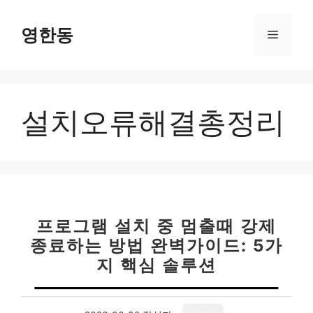
컨
텐
영한동
메
츠
로
뉴
건
너
설치오류해결총정리
뛰
기
프로그램 설치 중 멈출때 강제
종료하는 방법 완벽가이드: 5가
지 핵심 솔루션