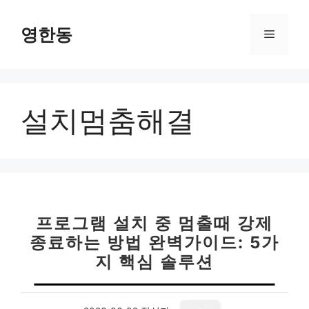
컨
텐
영한동
메
츠
로
뉴
건
너
설치멈춤해결
뛰
기
프로그램 설치 중 멈출때 강제
종료하는 방법 완벽가이드: 5가
지 핵심 솔루션