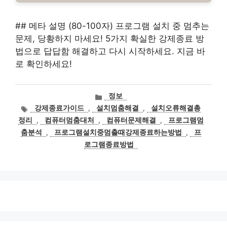
## 메타 설명 (80-100자) 프로그램 설치 중 멈추는
문제, 당황하지 마세요! 5가지 확실한 강제종료 방
법으로 답답함 해결하고 다시 시작하세요. 지금 바
로 확인하세요!
카
정보
테
태
강제종료가이드
,
설치멈춤해결
,
설치오류해결총
고
그
정리
,
컴퓨터멈춤대처
,
컴퓨터문제해결
,
프로그램멈
리
춤분석
,
프로그램설치중멈출때강제종료하는방법
,
프
로그램종료방법