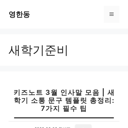
컨
텐
영한동
메
츠
로
뉴
건
너
새학기준비
뛰
기
키즈노트 3월 인사말 모음 | 새
학기 소통 문구 템플릿 총정리:
7가지 필수 팁