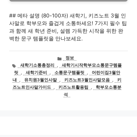
## 메타 설명 (80-100자) 새학기, 키즈노트 3월 인
사말로 학부모와 즐겁게 소통하세요! 7가지 필수 팁
과 함께 새 학년 준비, 설렘 가득한 시작을 위한 완
벽한 문구 템플릿을 만나보세요.
카
정보
테
태
새학기소통총정리
,
새학기시작학부모소통문구템플
고
그
릿
,
새학기준비
,
소통문구템플릿
,
어린이집3월안
리
내
,
유치원3월인사말
,
키즈노트3월인사말모음
,
키
즈노트인사말가이드
,
키즈노트활용팁
,
학부모소통분
석