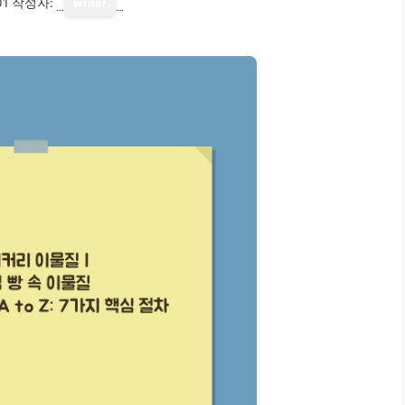
01
작성자:
writer