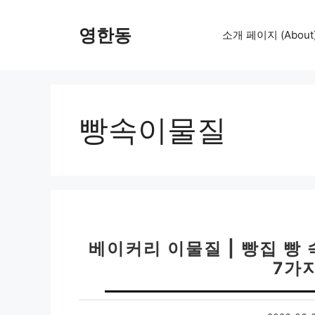
컨
텐
영한동
소개 페이지 (About
츠
로
건
너
뛰
빵속이물질
기
베이커리 이물질 | 빵집 빵 속
7가