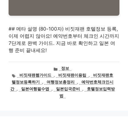
## 메타 설명 (80-100자) 비짓재팬 호텔정보 등록,
이제 어렵지 않아요! 예약번호부터 체크인 시간까지
7단계로 완벽 가이드. 지금 바로 확인하고 일본 여
행 준비 끝내세요!
카
정보
테
태
비짓재팬웹가이드
,
비짓재팬이용팁
,
비짓재팬호
고
그
텔정보등록하기
,
여행정보총정리
,
예약번호체크인시
리
간
,
일본여행필수앱
,
일본입국준비
,
호텔정보입력방
법