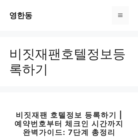
컨
텐
영한동
메
츠
로
뉴
건
너
비짓재팬호텔정보등
뛰
기
록하기
비짓재팬 호텔정보 등록하기 |
예약번호부터 체크인 시간까지
완벽가이드: 7단계 총정리