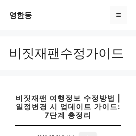
컨
텐
영한동
메
츠
로
뉴
건
너
비짓재팬수정가이드
뛰
기
비짓재팬 여행정보 수정방법 |
일정변경 시 업데이트 가이드:
7단계 총정리