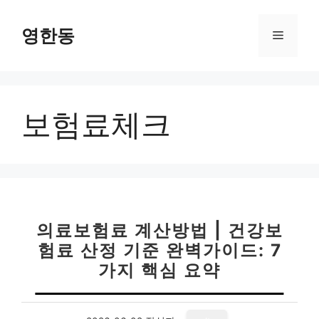
컨
텐
영한동
메
츠
로
뉴
건
너
보험료체크
뛰
기
의료보험료 계산방법 | 건강보
험료 산정 기준 완벽가이드: 7
가지 핵심 요약