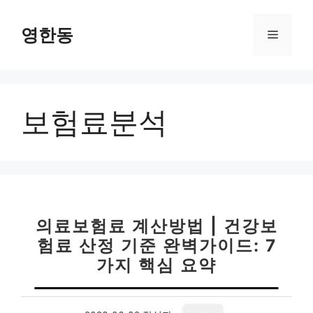
컨
텐
영한동
메
츠
로
뉴
건
너
보험료분석
뛰
기
의료보험료 계산방법 | 건강보
험료 산정 기준 완벽가이드: 7
가지 핵심 요약