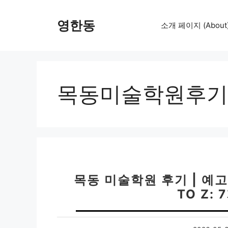
컨
텐
영한동
소개 페이지 (About
츠
로
건
너
뛰
목동미술학원후기
기
목동 미술학원 후기 | 예
TO Z: