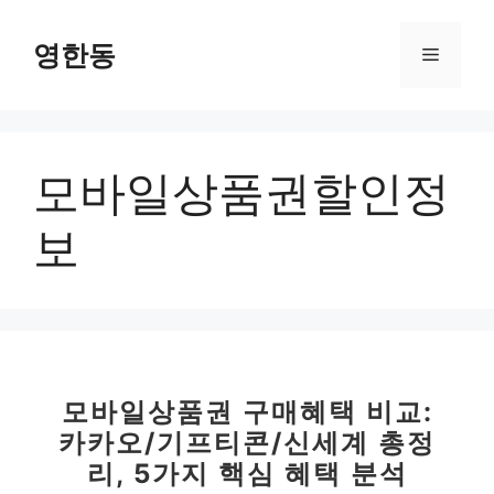
컨
텐
영한동
메
츠
로
뉴
건
너
모바일상품권할인정
뛰
기
보
모바일상품권 구매혜택 비교:
카카오/기프티콘/신세계 총정
리, 5가지 핵심 혜택 분석