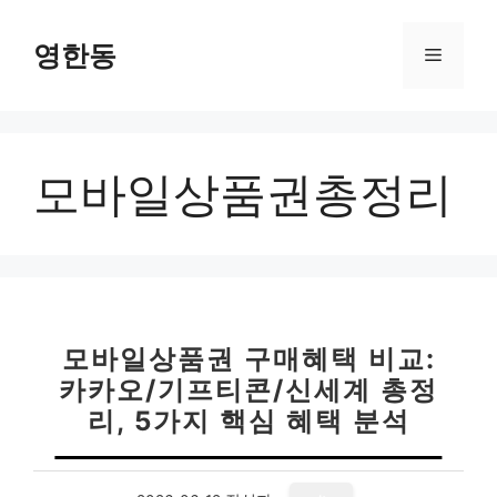
컨
텐
영한동
메
츠
로
뉴
건
너
모바일상품권총정리
뛰
기
모바일상품권 구매혜택 비교:
카카오/기프티콘/신세계 총정
리, 5가지 핵심 혜택 분석