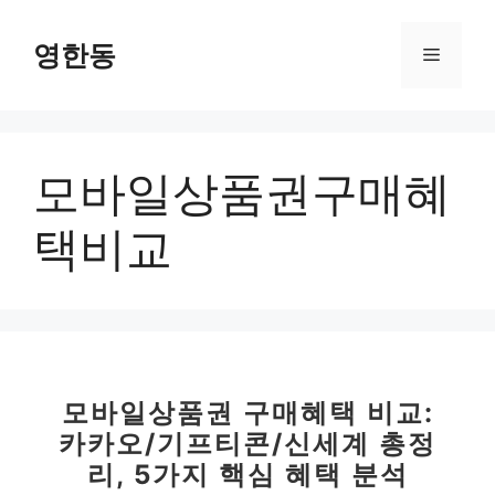
컨
텐
영한동
메
츠
로
뉴
건
너
모바일상품권구매혜
뛰
기
택비교
모바일상품권 구매혜택 비교:
카카오/기프티콘/신세계 총정
리, 5가지 핵심 혜택 분석