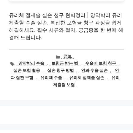
유리체 절제술 실손 청구 완벽정리 | 망막박리 유리
체출혈 수술 실손, 복잡한 보험금 청구 과정을 쉽게
해결하세요. 필수 서류와 절차, 궁금증을 한 번에 해
결해 드립니다.
카
정보
테
태
망막박리 수술
,
보험금 받는 법
,
수술비 보험 청구
,
고
그
실손 보험 활용
,
실손 청구 방법
,
안과 수술 실손
,
안
리
과 질환 보험
,
유리체 수술
,
유리체 절제술 실손
,
유리
체출혈 보험