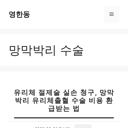
컨
텐
영한동
메
츠
로
뉴
건
너
망막박리 수술
뛰
기
유리체 절제술 실손 청구, 망막
박리 유리체출혈 수술 비용 환
급받는 법