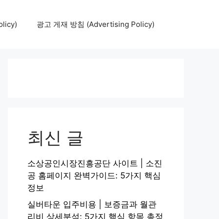
icy)
광고 게재 방침 (Advertising Policy)
최신 글
소상공인시장진흥공단 사이트 | 소진
공 홈페이지 완벽가이드: 5가지 핵심
정보
실버타운 입주비용 | 보증금과 월관
리비 상세분석: 5가지 핵심 항목 총정