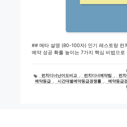
## 메타 설명 (80-100자) 인기 레스토랑 
예약 성공 확률 높이는 7가지 핵심 비법으로
태
런치디너난이도비교
,
런치디너예약팁
,
런치
그
예약등급
,
시간대별예약등급경쟁률
,
예약등급