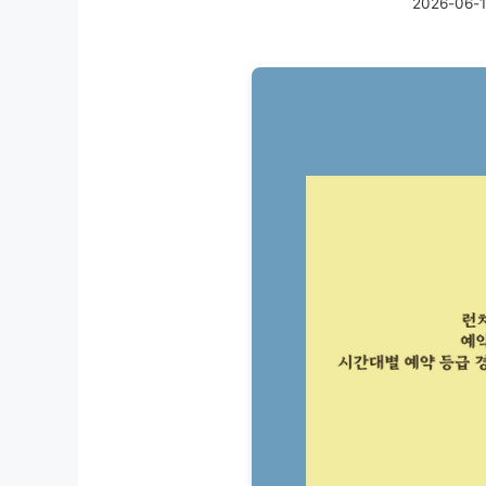
2026-06-