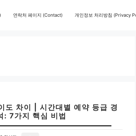
)
연락처 페이지 (Contact)
개인정보 처리방침 (Privacy Pol
이도 차이 | 시간대별 예약 등급 경
: 7가지 핵심 비법