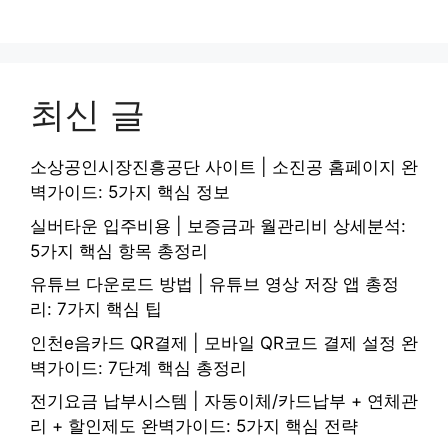
최신 글
소상공인시장진흥공단 사이트 | 소진공 홈페이지 완
벽가이드: 5가지 핵심 정보
실버타운 입주비용 | 보증금과 월관리비 상세분석:
5가지 핵심 항목 총정리
유튜브 다운로드 방법 | 유튜브 영상 저장 앱 총정
리: 7가지 핵심 팁
인천e음카드 QR결제 | 모바일 QR코드 결제 설정 완
벽가이드: 7단계 핵심 총정리
전기요금 납부시스템 | 자동이체/카드납부 + 연체관
리 + 할인제도 완벽가이드: 5가지 핵심 전략