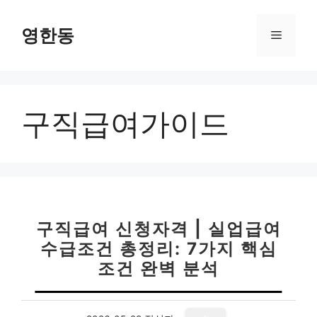
컨
텐
영한동
메
츠
로
뉴
건
너
구직급여가이드
뛰
기
구직급여 신청자격 | 실업급여
수급조건 총정리: 7가지 핵심
조건 완벽 분석