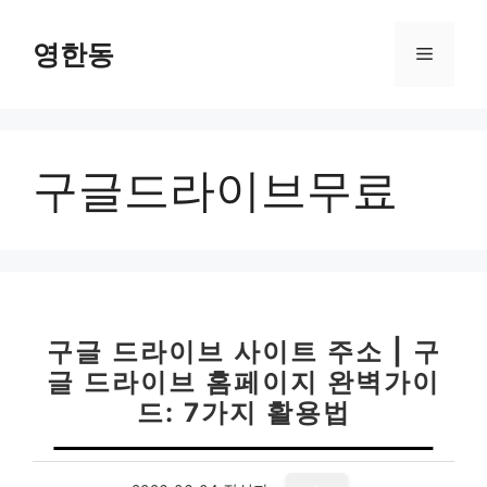
컨
텐
영한동
메
츠
로
뉴
건
너
구글드라이브무료
뛰
기
구글 드라이브 사이트 주소 | 구
글 드라이브 홈페이지 완벽가이
드: 7가지 활용법