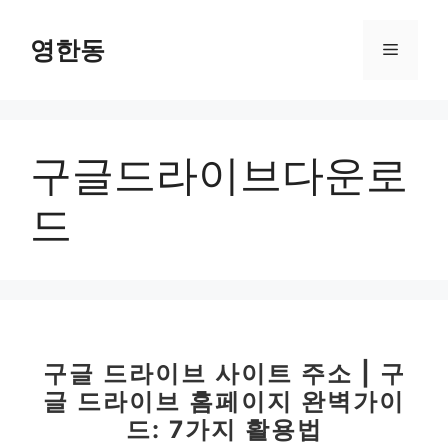
컨
텐
영한동
메
츠
로
뉴
건
너
구글드라이브다운로
뛰
기
드
구글 드라이브 사이트 주소 | 구
글 드라이브 홈페이지 완벽가이
드: 7가지 활용법