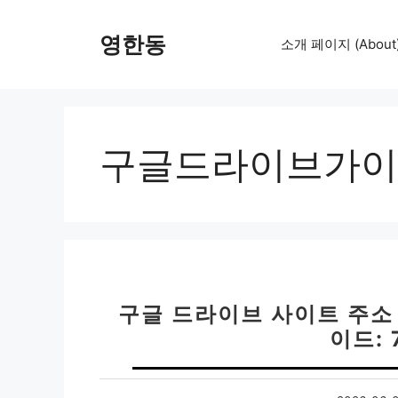
컨
텐
영한동
소개 페이지 (About
츠
로
건
너
뛰
구글드라이브가이
기
구글 드라이브 사이트 주소
이드: