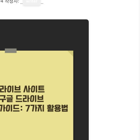
04
작성자:
writer