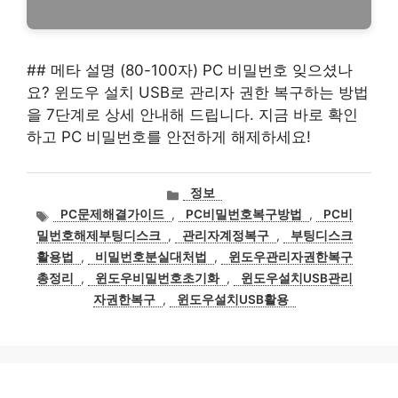
## 메타 설명 (80-100자) PC 비밀번호 잊으셨나
요? 윈도우 설치 USB로 관리자 권한 복구하는 방법
을 7단계로 상세 안내해 드립니다. 지금 바로 확인
하고 PC 비밀번호를 안전하게 해제하세요!
카
정보
테
태
PC문제해결가이드
,
PC비밀번호복구방법
,
PC비
고
그
밀번호해제부팅디스크
,
관리자계정복구
,
부팅디스크
리
활용법
,
비밀번호분실대처법
,
윈도우관리자권한복구
총정리
,
윈도우비밀번호초기화
,
윈도우설치USB관리
자권한복구
,
윈도우설치USB활용