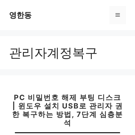
컨
텐
영한동
메
츠
로
뉴
건
너
관리자계정복구
뛰
기
PC 비밀번호 해제 부팅 디스크
| 윈도우 설치 USB로 관리자 권
한 복구하는 방법, 7단계 심층분
석