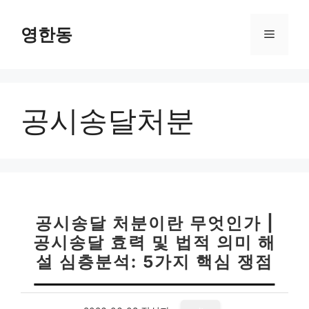
컨
텐
영한동
메
츠
로
뉴
건
너
공시송달처분
뛰
기
공시송달 처분이란 무엇인가 |
공시송달 효력 및 법적 의미 해
설 심층분석: 5가지 핵심 쟁점