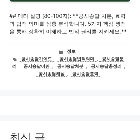
## 메타 설명 (80-100자): **공시송달 처분, 효력
과 법적 의미를 심층 분석합니다. 5가지 핵심 쟁점
을 통해 정확히 이해하고 법적 권리를 지키세요.**
카
정보
테
태
공시송달가이드
,
공시송달법적의미
,
공시송달분
고
그
석
,
공시송달이란
,
공시송달처분
,
공시송달총정리
,
리
공시송달해설
,
공시송달효력
최신 글