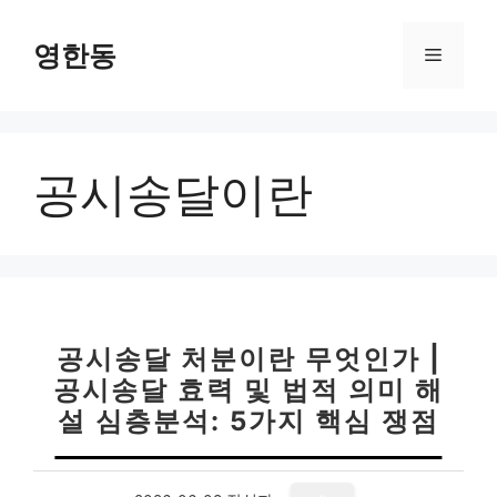
컨
텐
영한동
메
츠
로
뉴
건
너
공시송달이란
뛰
기
공시송달 처분이란 무엇인가 |
공시송달 효력 및 법적 의미 해
설 심층분석: 5가지 핵심 쟁점