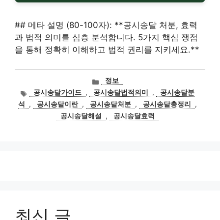
## 메타 설명 (80-100자): **공시송달 처분, 효력
과 법적 의미를 심층 분석합니다. 5가지 핵심 쟁점
을 통해 정확히 이해하고 법적 권리를 지키세요.**
카
정보
테
태
공시송달가이드
,
공시송달법적의미
,
공시송달분
고
그
석
,
공시송달이란
,
공시송달처분
,
공시송달총정리
,
리
공시송달해설
,
공시송달효력
최신 글