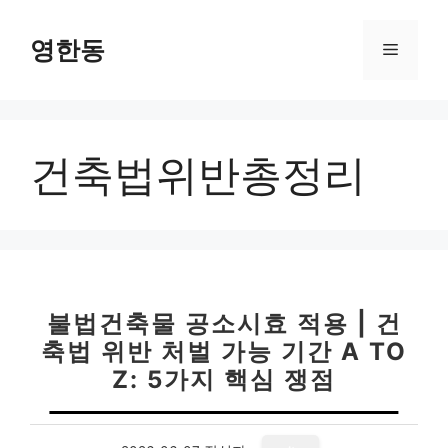
컨
텐
영한동
메
츠
로
뉴
건
너
건축법위반총정리
뛰
기
불법건축물 공소시효 적용 | 건
축법 위반 처벌 가능 기간 A TO
Z: 5가지 핵심 쟁점