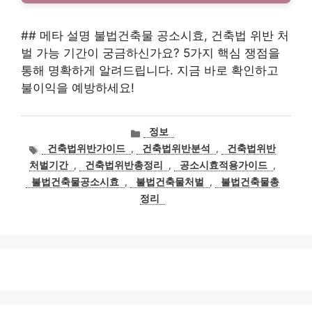
## 메타 설명 불법건축물 공소시효, 건축법 위반 처
벌 가능 기간이 궁금하신가요? 5가지 핵심 쟁점을
통해 명확하게 알려드립니다. 지금 바로 확인하고
불이익을 예방하세요!
카
정보
테
태
건축법위반가이드
,
건축법위반분석
,
건축법위반
고
그
처벌기간
,
건축법위반총정리
,
공소시효적용가이드
,
리
불법건축물공소시효
,
불법건축물처벌
,
불법건축물총
정리