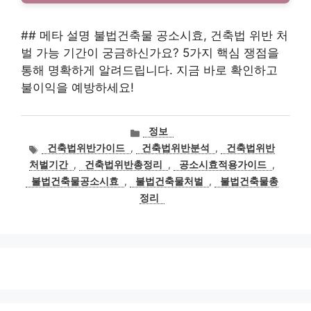
## 메타 설명 불법건축물 공소시효, 건축법 위반 처
벌 가능 기간이 궁금하신가요? 5가지 핵심 쟁점을
통해 명확하게 알려드립니다. 지금 바로 확인하고
불이익을 예방하세요!
카
정보
테
태
건축법위반가이드
,
건축법위반분석
,
건축법위반
고
그
처벌기간
,
건축법위반총정리
,
공소시효적용가이드
,
리
불법건축물공소시효
,
불법건축물처벌
,
불법건축물총
정리