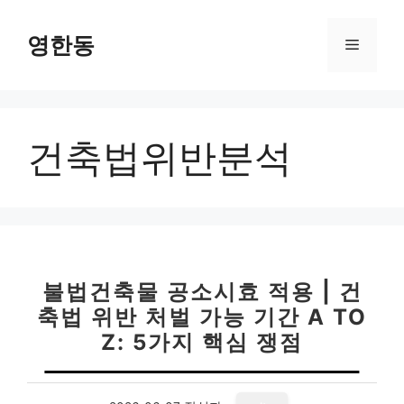
컨
텐
영한동
메
츠
로
뉴
건
너
건축법위반분석
뛰
기
불법건축물 공소시효 적용 | 건
축법 위반 처벌 가능 기간 A TO
Z: 5가지 핵심 쟁점