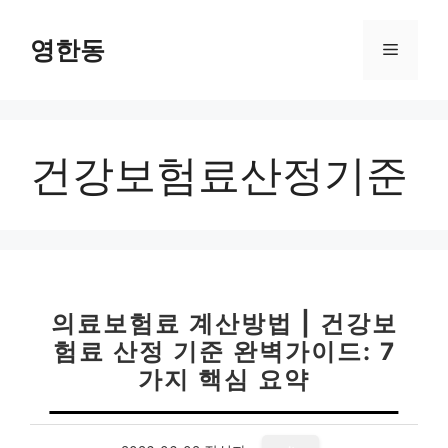
컨
텐
영한동
메
츠
로
뉴
건
너
건강보험료산정기준
뛰
기
의료보험료 계산방법 | 건강보
험료 산정 기준 완벽가이드: 7
가지 핵심 요약